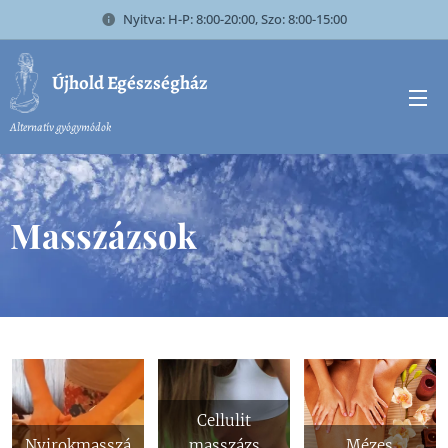
Nyitva: H-P: 8:00-20:00, Szo: 8:00-15:00
Újhold Egészségház
Alternatív gyógymódok
Masszázsok
Cellulit
Nyirokmasszá
masszázs
Mézes