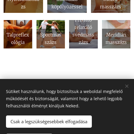
zs
köpölyözéssel
masszázs
Frissítő
relaxáló
Talpreflex
Sportmas
svédmass
Meridián
ológia
százs
zázs
masszázs
Sütiket használunk, hogy biztosítsuk a weboldal megfelelő
működését és biztonságát, valamint hogy a lehető legjobb
felhasználói élményt kínáljuk Neked.
Csak a legszükségesebbek elfogadása