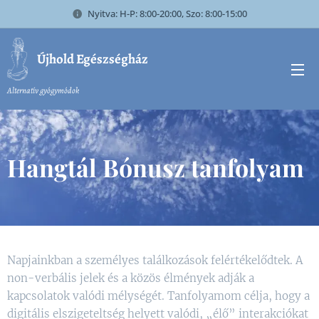
Nyitva: H-P: 8:00-20:00, Szo: 8:00-15:00
Újhold Egészségház
Alternatív gyógymódok
Hangtál Bónusz tanfolyam
Napjainkban a személyes találkozások felértékelődtek. A
non-verbális jelek és a közös élmények adják a
kapcsolatok valódi mélységét. Tanfolyamom célja, hogy a
digitális elszigeteltség helyett valódi, „élő” interakciókat