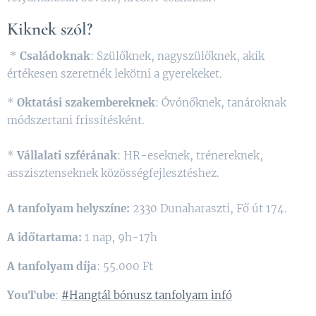
Kiknek szól?
*
Családoknak
: Szülőknek, nagyszülőknek, akik
értékesen szeretnék lekötni a gyerekeket.
*
Oktatási szakembereknek
: Óvónőknek, tanároknak
módszertani frissítésként.
*
Vállalati szférának
: HR-eseknek, trénereknek,
asszisztenseknek közösségfejlesztéshez.
A
tanfolyam helyszíne:
2330 Dunaharaszti, Fő út 174.
A
időtartama:
1 nap, 9h-17h
A tanfolyam díja
: 55.000 Ft
YouTube
:
#Hangtál bónusz tanfolyam infó