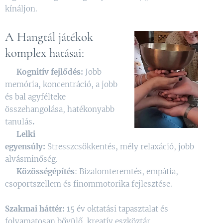
kínáljon.
A Hangtál játékok
komplex hatásai:
✨️ Kognitív fejlődés:
Jobb
memória, koncentráció, a jobb
és bal agyfélteke
összehangolása, hatékonyabb
tanulás
.
✨️ Lelki
egyensúly:
Stresszcsökkentés, mély relaxáció, jobb
alvásminőség.
✨️
Közösségépítés
: Bizalomteremtés, empátia,
csoportszellem és finommotorika fejlesztése.
Szakmai háttér:
15 év oktatási tapasztalat és
folyamatosan bővülő, kreatív eszköztár.